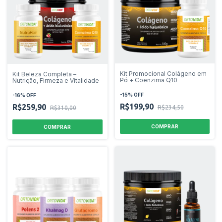
Kit Promocional Colágeno em
Kit Beleza Completa –
Pó + Coenzima Q10
Nutrição, Firmeza e Vitalidade
-
15
%
OFF
-
16
%
OFF
R$199,90
R$259,90
R$234,50
R$310,00
COMPRAR
COMPRAR