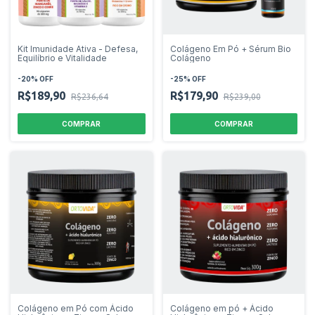
Kit Imunidade Ativa - Defesa,
Colágeno Em Pó + Sérum Bio
Equilíbrio e Vitalidade
Colágeno
-
20
%
OFF
-
25
%
OFF
R$189,90
R$179,90
R$236,64
R$239,00
Colágeno em Pó com Ácido
Colágeno em pó + Ácido