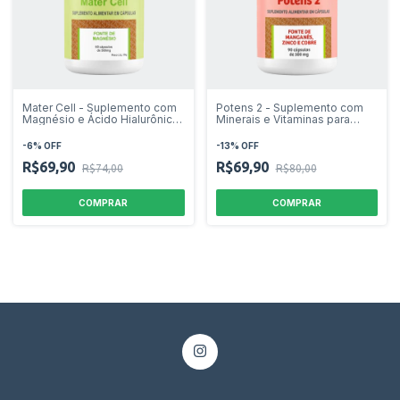
Mater Cell - Suplemento com
Potens 2 - Suplemento com
Magnésio e Ácido Hialurônico
Minerais e Vitaminas para
- 60 cápsulas
Energia e Imunidade - 90
cápsulas
-
6
%
OFF
-
13
%
OFF
R$69,90
R$69,90
R$74,00
R$80,00