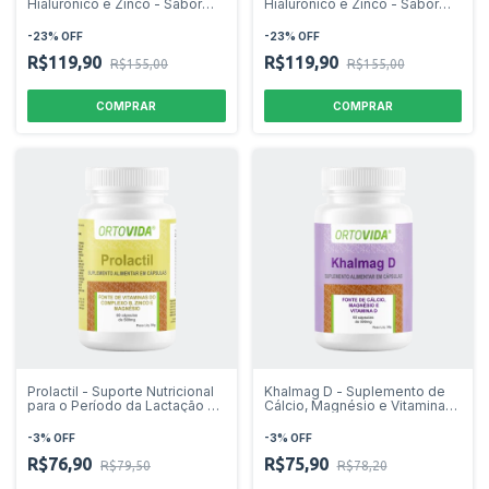
Hialurônico e Zinco - Sabor
Hialurônico e Zinco - Sabor
Abacaxi - 300g
Morango - 300g
-
23
%
OFF
-
23
%
OFF
R$119,90
R$119,90
R$155,00
R$155,00
Prolactil - Suporte Nutricional
Khalmag D - Suplemento de
para o Período da Lactação -
Cálcio, Magnésio e Vitamina
60 cápsulas
D3 - 60 cápsulas
-
3
%
OFF
-
3
%
OFF
R$76,90
R$75,90
R$79,50
R$78,20