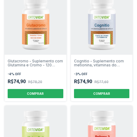
Glutacromo - Suplemento com
Cognitio - Suplemento com
Glutamina e Cromo - 120
metionina, vitaminas do
cápsulas
complexo B e cromo em
cápsulas - 60 cápsulas
-
4
%
OFF
-
3
%
OFF
R$74,90
R$74,90
R$78,20
R$77,60