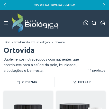
10% OFF NA PRIMEIRA COMPRA!
0
Início
>
breadcrumbs.product-category
>
Ortovida
Ortovida
Suplementos nutracêuticos com nutrientes que
contribuem para a saúde da pele, imunidade,
articulações e bem-estar.
14 produtos
ORDENAR
FILTRAR