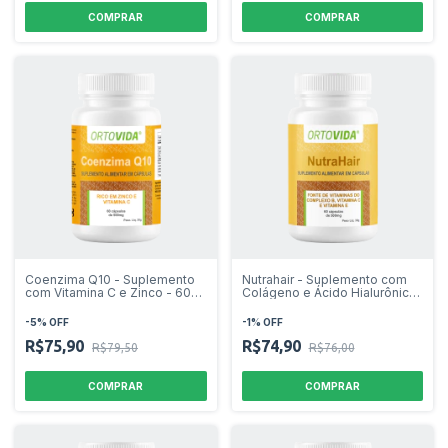
Coenzima Q10 - Suplemento
Nutrahair - Suplemento com
com Vitamina C e Zinco - 60
Colágeno e Ácido Hialurônico
cápsulas
- 60 cápsulas
-
5
%
OFF
-
1
%
OFF
R$75,90
R$74,90
R$79,50
R$76,00